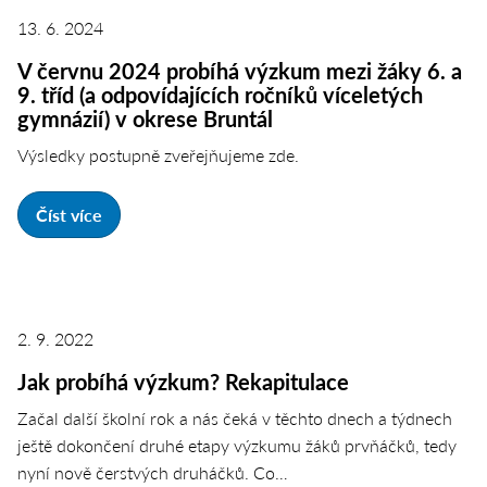
13. 6. 2024
V červnu 2024 probíhá výzkum mezi žáky 6. a
9. tříd (a odpovídajících ročníků víceletých
gymnázií) v okrese Bruntál
Výsledky postupně zveřejňujeme zde.
Číst více
2. 9. 2022
Jak probíhá výzkum? Rekapitulace
Začal další školní rok a nás čeká v těchto dnech a týdnech
ještě dokončení druhé etapy výzkumu žáků prvňáčků, tedy
nyní nově čerstvých druháčků. Co…