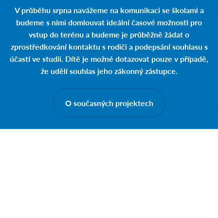
V průběhu srpna
navážeme na komunikaci se školami a
budeme s nimi domlouvat ideální časové možnosti pro
vstup do terénu a budeme je průběžně žádat o
zprostředkování kontaktu s rodiči a podepsání souhlasu s
účastí ve studii.
Dítě je možné dotazovat pouze v případě,
že udělí souhlas jeho zákonný zástupce.
O současných projektech
O výzkumu
Studie se zaměřuje na prvňáčky, šesťáky a deváťáky. Na
náhodně vybraných školách plánujeme uskutečnit dvě