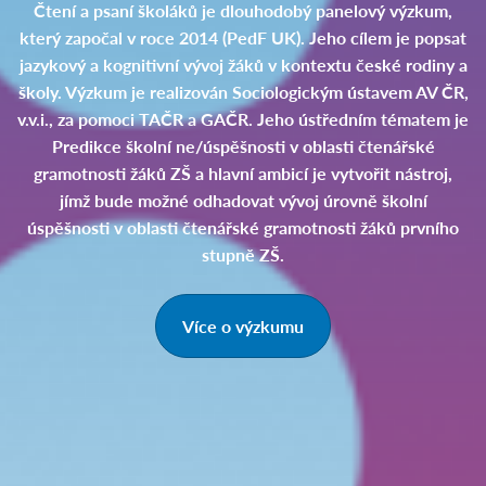
Čtení a psaní školáků je dlouhodobý panelový výzkum,
který započal v roce 2014 (PedF UK). Jeho cílem je popsat
jazykový a kognitivní vývoj žáků v kontextu české rodiny a
školy. Výzkum je realizován Sociologickým ústavem AV ČR,
v.v.i., za pomoci TAČR a GAČR. Jeho ústředním tématem je
Predikce školní ne/úspěšnosti v oblasti čtenářské
gramotnosti žáků ZŠ a hlavní ambicí je vytvořit nástroj,
jímž bude možné odhadovat vývoj úrovně školní
úspěšnosti v oblasti čtenářské gramotnosti žáků prvního
stupně ZŠ.
Více o výzkumu