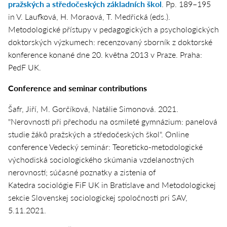
pražských a středočeských základních škol
. Pp. 189–195
in V. Laufková, H. Moraová, T. Medřická (eds.).
Metodologické přístupy v pedagogických a psychologických
doktorských výzkumech: recenzovaný sborník z doktorské
konference konané dne 20. května 2013 v Praze
. Praha:
PedF UK.
Conference and seminar contributions
Šafr, Jiří, M. Gorčíková, Natálie Simonová. 2021.
"Nerovnosti při přechodu na osmileté gymnázium: panelová
studie žáků pražských a středočeských škol". Online
conference Vedecký seminár: Teoreticko-metodologické
východiská sociologického skúmania vzdelanostných
nerovností; súčasné poznatky a zistenia of
Katedra sociológie FiF UK in Bratislave and Metodologickej
sekcie Slovenskej sociologickej spoločnosti pri SAV,
5.11.2021.