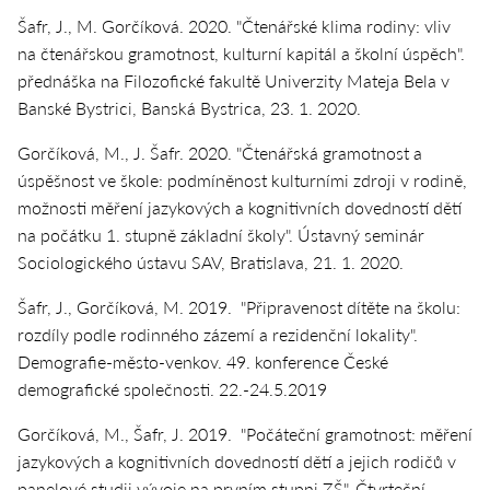
Šafr, J., M. Gorčíková. 2020. "Čtenářské klima rodiny: vliv
na čtenářskou gramotnost, kulturní kapitál a školní úspěch".
přednáška na Filozofické fakultě Univerzity Mateja Bela v
Banské Bystrici, Banská Bystrica, 23. 1. 2020.
Gorčíková, M., J. Šafr. 2020. "Čtenářská gramotnost a
úspěšnost ve škole: podmíněnost kulturními zdroji v rodině,
možnosti měření jazykových a kognitivních dovedností dětí
na počátku 1. stupně základní školy". Ústavný seminár
Sociologického ústavu SAV, Bratislava, 21. 1. 2020.
Šafr, J., Gorčíková, M. 2019. "Připravenost dítěte na školu:
rozdíly podle rodinného zázemí a rezidenční lokality".
Demografie-město-venkov. 49. konference České
demografické společnosti. 22.-24.5.2019
Gorčíková, M., Šafr, J. 2019. "Počáteční gramotnost: měření
jazykových a kognitivních dovedností dětí a jejich rodičů v
panelové studii vývoje na prvním stupni ZŠ". Čtvrteční