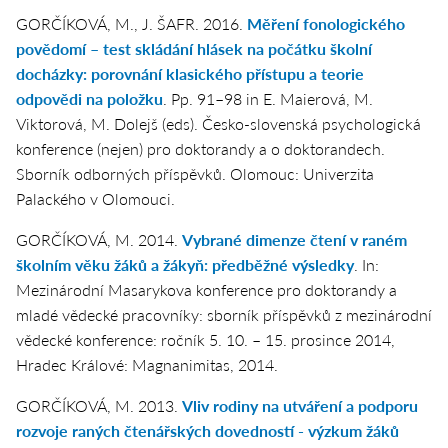
GORČÍKOVÁ, M., J. ŠAFR. 2016.
Měření fonologického
povědomí – test skládání hlásek na počátku školní
docházky: porovnání klasického přístupu a teorie
odpovědi na položku
. Pp. 91–98 in E. Maierová, M.
Viktorová, M. Dolejš (eds).
Česko-slovenská psychologická
konference (nejen) pro doktorandy a o doktorandech.
Sborník odborných příspěvků. Olomouc: Univerzita
Palackého v Olomouci.
GORČÍKOVÁ, M. 2014.
Vybrané dimenze čtení v raném
školním věku žáků a žákyň: předběžné výsledky
. In:
Mezinárodní Masarykova konference pro doktorandy a
mladé vědecké pracovníky: sborník příspěvků z mezinárodní
vědecké konference
: ročník 5. 10. – 15. prosince 2014,
Hradec Králové: Magnanimitas, 2014.
GORČÍKOVÁ, M. 2013.
Vliv rodiny na utváření a podporu
rozvoje raných čtenářských dovedností - výzkum žáků