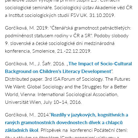
sociologické semináře. Sociologický ústav Akademie věd ČR
a Institut sociologických studií FSV UK. 31.10.2019.
Gorčíková, M. 2019: "Čtenářská gramotnost patnáctiletých:
podmíněnost statusem rodiny v ČR a SR". Podoby slobody
9. slovenské a české sociologické dni medzinárodná
konferencia, Smolenice, 21.-22.12.2019.
Gorčíková, M., J. Šafr. 2016. „
The Impact of Socio-Cultural
Background on Children's Literacy Development
“.
Distributed paper. 3rd ISA Forum of Sociology. The Futures
We Want: Global Sociology and the Struggles for a Better
World, Vienna: International Sociological Association,
Universität Wien, July 10–14, 2016.
Gorčíková, M.. 2014.“
Rozdíly v jazykových, kognitivních a
raných gramotnostních dovednostech dívek a chlapců
základních škol
. Příspěvek na konferenci Počáteční čtení:
čtu a stávám se čtenářem (Cesty propojení výzkumu a