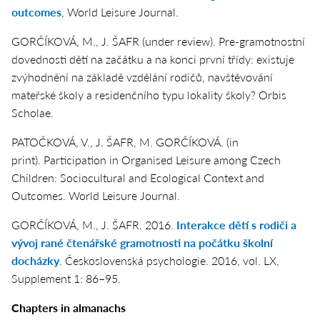
outcomes
,
World Leisure Journal
.
GORČÍKOVÁ, M., J. ŠAFR (under review). Pre-gramotnostní
dovednosti dětí na začátku a na konci první třídy: existuje
zvýhodnění na základě vzdělání rodičů, navštěvování
mateřské školy a residenčního typu lokality školy?
Orbis
Scholae.
PATOČKOVÁ, V., J. ŠAFR, M. GORČÍKOVÁ. (in
print). Participation in Organised Leisure among Czech
Children: Sociocultural and Ecological Context and
Outcomes.
World Leisure Journal
.
GORČÍKOVÁ, M., J. ŠAFR. 2016.
Interakce dětí s rodiči a
vývoj rané čtenářské gramotnosti na počátku školní
docházky
.
Československá psychologie.
2016, vol. LX,
Supplement 1: 86–95.
Chapters in almanachs